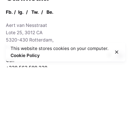
Fb.
/
Ig.
/
Tw.
/
Be.
Aert van Nesstraat
Lote 25, 3012 CA
5320-430 Rotterdam,
Netherlands
This website stores cookies on your computer.
Cookie Policy
Call
+330.563.599.230
GPS
N 50° 29' 24.16"
W 9° 32' 8.59"
Rotterdam
Ohio Digital Media LTD.
Graaf Florisstraat 22A,
3021